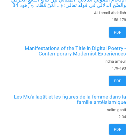
والضّخ الدلالي في قوله تعالى: ﴿... أمَّنْ مَّعَك...﴾ )هود 84
Ali Ismail Abdellah
158-178
PDF
Manifestations of the Title in Digital Poetry -
Contemporary Modernist Experiences
ridha ameur
179-193
PDF
Les Mu‘allaqât et les figures de la femme dans la
famille antéislamique
salim gasti
2-34
PDF