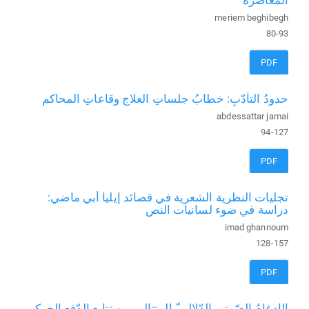
المعاصرة
meriem beghibegh
80-93
PDF
حدودُ التأدّبِ: خطابُ جلساتِ العلاج وقاعاتِ المحاكم
abdessattar jamai
94-127
PDF
تجليات النظرية الشعرية في قصائد إيليا أبي ماضي:
دراسة في ضوء لسانيات النص
imad ghannoum
128-157
PDF
الإدغامُ الصّوتي الدّلالي ّ المتتالي بين تتابعِ الدّفعِ الحركي