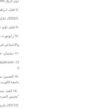
دون تاريخ. )www.arabicnadwah.com(
-2 خليل، إبراهيم، "العجائبي من منظور شعرية السرد"، صحيفة الدستور،
.2222/2/ عمّان 22
-9 خليل، لؤي علي، العجائبي والسرد العربي، الدار العربية للعل وم ناشرون،. بيروت 2214
-12 رابوبورت، س. خ، "الفن والنشاط العملي"، ضمن كتاب: البيولوجي
والاجتماعي في ا
-11 سليمان، خالد، المفارقة والأدب، دار الشروق، عمّان 1999
2
-13 العجمي،
جامعة الكويت 2224
"تجنيس السرد ا
.2217/2/ بتاريخ 21 )www.diwanalarab.com(