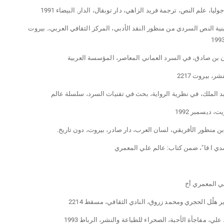
، بنية النص السردي من منظور النقد الأدبي، المركز الثقافي العربي،. بيروت
ن بن صادق، في السرد العماني المعاصر، المؤسسة العربية
ر، بيروت 2217
ت، ديسمبر 1992
ي المعمري أخ
 هلًل الحجري ومحمد زروق، النادي الثقافي، مسقط 2214