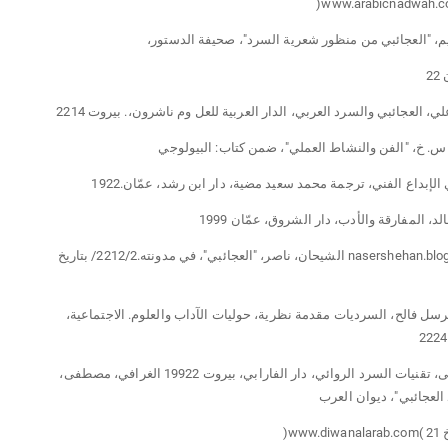
لإبداع الفني، ترجمة محمد سعيد مضية، دار ابن رشد، عمّان.1922
nasershehan.blogspot.com -12 الشيحان، ناصر، "العجائبي"، في مدونته.2212/2/ بتاريخ
 مرسل فالح، السرديات مقدمة نظرية، حوليات الآداب والعلوم. الاجتماعية،
. -14 العيد، يمنى، تقنيات السرد الروائي، دار الفارابي، بيروت 19922 الغرافي، مصطفى،
لعجائبي"، ديوان العرب