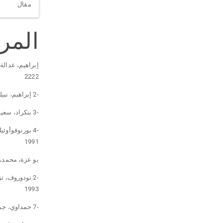
مقال
المر
إبراهيم، عدالة 
2222
-2 إبراهيم، نبيلة، فن القص في النظرية والتطبيق، مكتبة غريب، القاهرة، دون تاريخ.
-3 بنكراد، سعيد، سيمولوجية الشخصيات السردية، دار مجدلاوي، عمّان .2223
-4 بورنوفوأوئ
1991
بو عزة، محمد، ت
-2 تودوروف، ت
1993
-7 حمداوي، جميل، "الرواية العربية الفانطاستيكية"، مجلة ندوة