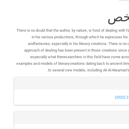
ى
لة
خص
يسي
There is no doubt that the author, by nature, is fond of dealing with 
in his various productions, through which he expresses hi
andfantasies, especially in his literary creations. There is no 
approach of dealing has been present in those creations since 
especially what theresearchers in this field have come acro
examples and models of literarycreations dating back to ancient time
to several new models, including Ali Al-Maamari’s 
يل
لة