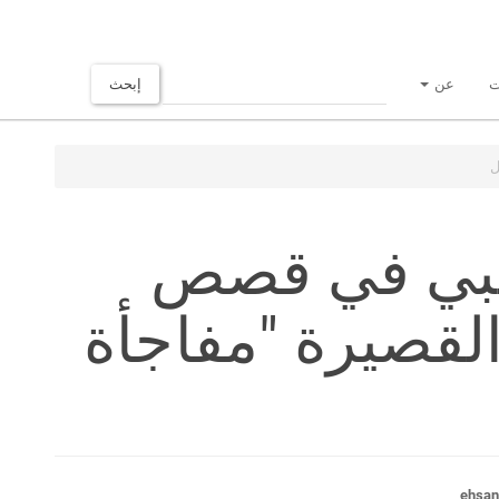
ت
عن
إبحث
ل
ائبي في قصص
لقصيرة "مفاجأة
ehsan