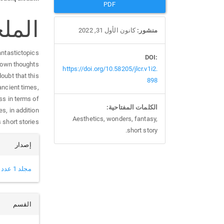
الشريط
محتو
PDF
الجانبي
المقا
المل
منشور:
كانون الأول 31, 2022
للمقالة
الرئ
fantastictopics
DOI:
s own thoughts
https://doi.org/10.58205/jlcr.v1i2.
doubt that this
898
ancient times,
ss in terms of
الكلمات المفتاحية:
s, in addition
Aesthetics, wonders, fantasy,
short stories.
short story.
تفاص
إصدار
المقا
مجلد 1 عدد 2 (2022)
القسم