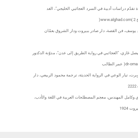
2
وت 1924