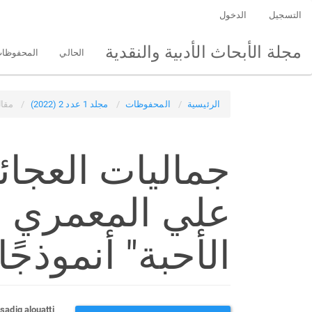
التنقل
التسجيل
الدخول
الرئيسي
المحتوى
مجلة الأبحاث الأدبية والنقدية
الحالي
المحفوظا
الرئيسي
الشريط
الجانبي
الرئيسية
المحفوظات
مجلد 1 عدد 2 (2022)
مقا
جماليات العج
علي المعمري ا
الأحبة" أنموذجًا
sadiq alouatti