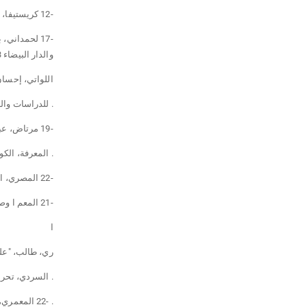
-12 كريستيفا، جوليا، علم النص، ترجمة فريد الزاهي، دار توبقال، الدار. البيضاء 1991
-17 لحمداني
والدار البيضاء 1993
اللواتي، إحسا
. للدراسات والنش
-19 مرتاض، عبد الملك، في نظرية الرواية، بحث في تقنيات السرد، سلسلة عالم
. المعرفة، الكوي
-22 المصري، ابن منظور الأفريقي، لسان العرب، دار صادر، بيروت، دون تاريخ.
-21 المعم ا وصدي ا قا"، ضمن كتاب: عالم علي المعمري
ا
ري، طالب، "عل
. السردي، تحرير
. -22 المعمري، علي، مفاجأة الأحبة، الصحراء للطباعة والنشر، الرباط 1993