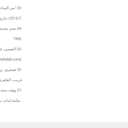
-23 "مي السادة تقدّم دراسات أدبية في السرد العجائبي الخليجي"، الغد
.2212/7/ بتاريخ 2 )www.alghad.com(
-24 نجم، محمد يوسف، فن القصة، دار صادر ببيروت ودار الشروق بعمّان
.1992
-22 النعيمي، فيصل غازي، "العجائبي في رواية الطريق إلى عدن"، مدوّنة الدكتور
.)dr-omaraltaleb.com( عمر الطالب
-22 همفري، روبرت، تيار الوعي في الرواية الحديثة، ترجمة محمود الربيعي، دار
غريب، القاهرة 222
-27 وهبة، مجدي وكامل المهندس، معجم المصطلحات العربية في اللغة والأدب،
. مكتبة لبنان، بير