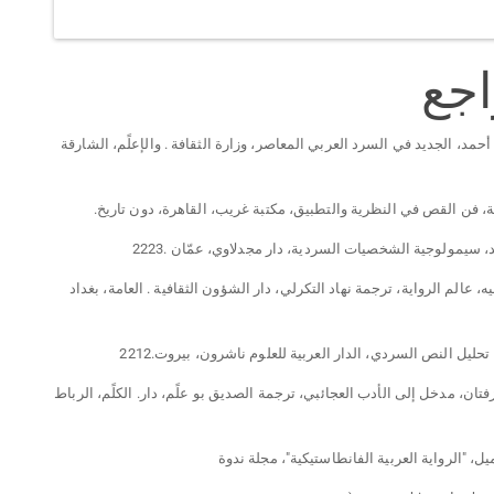
اجع
أحمد، الجديد في السرد العربي المعاصر، وزارة الثقافة . والإعلًم، الشارقة
يليه، عالم الرواية، ترجمة نهاد التكرلي، دار الشؤون الثقافية . العامة، بغداد
حليل النص السردي، الدار العربية للعلوم ناشرون، بيروت.2212
زفتان، مدخل إلى الأدب العجائبي، ترجمة الصديق بو علًم، دار. الكلًم، الرباط