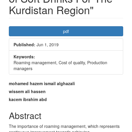
Kurdistan Region"
Article
pdf
Sidebar
Published:
Jun 1, 2019
Keywords:
Roaming management, Cost of quality, Production
managers
Main
mohamed hazem ismail alghazali
Article
wissem ali hassen
kacem ibrahim abd
Content
Abstract
The importance of roaming management, which represents