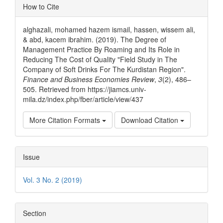
Article
How to Cite
Details
alghazali, mohamed hazem ismail, hassen, wissem ali,
& abd, kacem ibrahim. (2019). The Degree of
Management Practice By Roaming and Its Role in
Reducing The Cost of Quality "Field Study in The
Company of Soft Drinks For The Kurdistan Region".
Finance and Business Economies Review
,
3
(2), 486–
505. Retrieved from https://jiamcs.univ-
mila.dz/index.php/fber/article/view/437
More Citation Formats
Download Citation
Issue
Vol. 3 No. 2 (2019)
Section