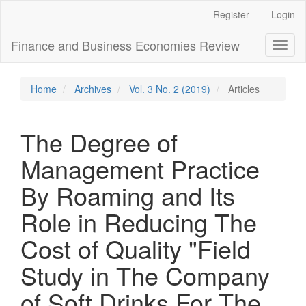
Main
Register
Login
Navigation
Main
Finance and Business Economies Review
Toggl
Content
naviga
Sidebar
Home
Archives
Vol. 3 No. 2 (2019)
Articles
The Degree of
Management Practice
By Roaming and Its
Role in Reducing The
Cost of Quality "Field
Study in The Company
of Soft Drinks For The