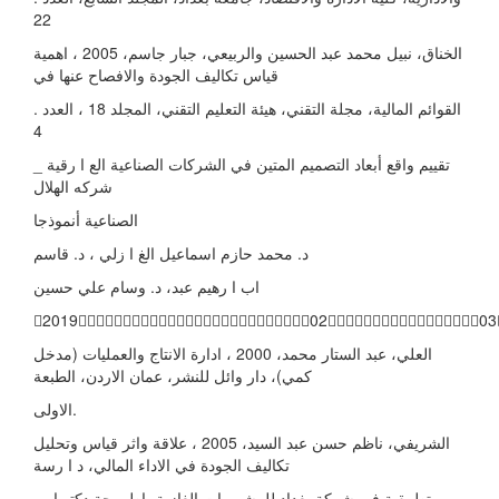
22
الخناق، نبیل محمد عبد الحسین والربیعي، جبار جاسم، 2005 ، اهمیة
قیاس تكالیف الجودة والافصاح عنها في
. القوائم المالیة، مجلة التقني، هیئة التعلیم التقني، المجلد 18 ، العدد
4
تقییم واقع أبعاد التصمیم المتین في الشركات الصناعیة الع ا رقیة _
شركه الهلال
الصناعیة أنموذجا
د. محمد حازم اسماعیل الغ ا زلي ، د. قاسم
اب ا رهیم عبد، د. وسام علي حسین
20190203
العلي، عبد الستار محمد، 2000 ، ادارة الانتاج والعملیات (مدخل
كمي)، دار وائل للنشر، عمان الاردن، الطبعة
الاولى.
الشریفي، ناظم حسن عبد السید، 2005 ، علاقة واثر قیاس وتحلیل
تكالیف الجودة في الاداء المالي، د ا رسة
تطبیقیة في شركة بغداد للمشروبات الغازیة، اطروحة دكتو ا ره