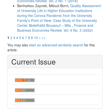
Economies Review: Vol. 2 No. 1 (2018)
Benharkou Zayneb, Miloud Borni,
Quality Assessment
of University Life in Higher Education Institutions
during the Corona Pandemic from the University
Family’s Point of View: Case Study of the University
Center Abdelhafid Boussouf – Mila
,
Finance and
Business Economies Review: Vol. 6 No. 3 (2022)
1
2
3
4
5
6
7
8
9
10
>
>>
You may also
start an advanced similarity search
for this
article.
Current Issue