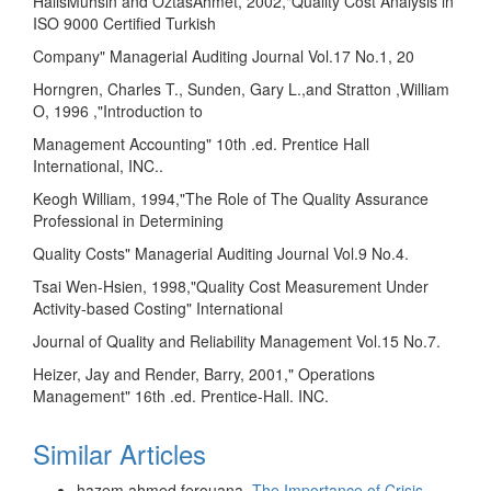
HalisMuhsin and OztasAhmet, 2002,"Quality Cost Analysis in
ISO 9000 Certified Turkish
Company" Managerial Auditing Journal Vol.17 No.1, 20
Horngren, Charles T., Sunden, Gary L.,and Stratton ,William
O, 1996 ,"Introduction to
Management Accounting" 10th .ed. Prentice Hall
International, INC..
Keogh William, 1994,"The Role of The Quality Assurance
Professional in Determining
Quality Costs" Managerial Auditing Journal Vol.9 No.4.
Tsai Wen-Hsien, 1998,"Quality Cost Measurement Under
Activity-based Costing" International
Journal of Quality and Reliability Management Vol.15 No.7.
Heizer, Jay and Render, Barry, 2001," Operations
Management" 16th .ed. Prentice-Hall. INC.
Similar Articles
hazem ahmed ferouana,
The Importance of Crisis