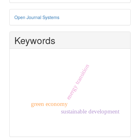
Developed
Open Journal Systems
By
Keywords
energy transition
green economy
sustainable development