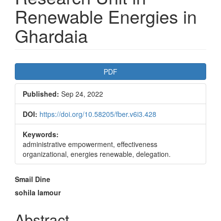
Renewable Energies in
Ghardaia
Article
PDF
Sidebar
Published:
Sep 24, 2022
DOI:
https://doi.org/10.58205/fber.v6i3.428
Keywords:
administrative empowerment, effectiveness
organizational, energies renewable, delegation.
Main
Smail Dine
Article
sohila lamour
Content
Abstract