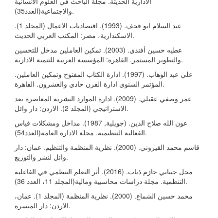
الادارية الحديثة. مجلة الباحث في العلوم الانسانية
والاجتماعية(العدد35).
عبد السلام ابو قحف. (1993). اقتصاديات الاعمال (المجلد 1).
الاسكندارية، مصر: المكتب العربي الحديث.
عطيه حسين أفندي. (2003). تمكين العاملين مدخل للتحسين
والتطوير المستمر. القاهرة: المؤسسة العربية للتنمية الادارية.
علي عبد الوهاب. (1997). ادارة الكتاب المفتوح وتمكين العاملين.
المؤتمر السنوي ادارة القرن حادي والعشرون. القاهرة.
عمر وصفي عقيلي. (2009). ادارة الموارد البشرية المعاصرة بعد
الاستراتيجي (المجلد 2). الاردن: دار وائل.
عون الله صلاح الدين. (جويلية, 1987). مداخل ومشكلات قياس
الفعالية التنظيمية. مجلة الادارة العامة(العدد54).
قاسم محمد القيروني. (2000). نظرية المنظمة والتنظيم. عمان: دار
وائل لنشر والتوزيع.
محل جينابي حازم ذياب. (2016). أثر التعلم التنظمي في الفاعلية
التنظمية. مجلة دراسات محاسبية ومالية(المجلد 11، العدد 36).
محمد حسين الشماع. (2000). نظرية المنظمة (المجلد 1). عمان،
الاردن: دار الميسرة.