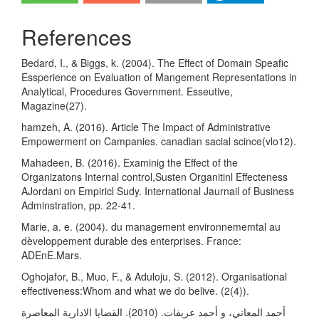
References
Bedard, I., & Biggs, k. (2004). The Effect of Domain Speafic
Essperience on Evaluation of Mangement Representations in
Analytical, Procedures Government. Esseutive,
Magazine(27).
hamzeh, A. (2016). Article The Impact of Administrative
Empowerment on Campanies. canadian sacial scince(vlo12).
Mahadeen, B. (2016). Examinig the Effect of the
Organizatons Internal control,Susten Organitinl Effecteness
AJordani on Empiricl Sudy. International Jaurnail of Business
Adminstration, pp. 22-41.
Marie, a. e. (2004). du management environnememtal au
dèveloppement durable des enterprises. France:
ADEnE.Mars.
Oghojafor, B., Muo, F., & Aduloju, S. (2012). Organisational
effectiveness:Whom and what we do belive. (2(4)).
أحمد المعاني، و أحمد عريفات. (2010). القضايا الادارية المعاصرة