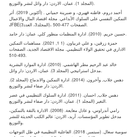
(المجلد 1). عمان، الاردن: دار وائل لنشر والتوزيع.
أحمد دروم، فاطنه قهيري، و ضبرينة حمياني . (أكثوبر, 2019). أثر
التمكين النفسي على السلوك الأبداعي. مجلة اقتصاد المال والاعمال
JFBE(المجلد3، العدد3)، الصفحات 477-500.
حسين حريم. (2010). ادارة المنظمات منظور كلي. عمان: دار حامد.
حمزة زرقين، و علي غزبياون. (1 1, 2021). مساهمات التمكين
الاداري في تحقيق الولاء التنظيمي. مجلة الاقتصاد الجديد، الصفحات
493-510.
خالد عبد الرحيم مطر الهاشمي. (2010). ادارة الموارد البشرية
مدخل استراتيجي (المجلد 3). عمان، الاردن: دار وائل.
دهس جلاب, وأخرون. (2014). ادارة التمكين والاندماج (المجلد 2).
الاردن: دار صفاء لنشر والتوزيع.
دهس جلاب, احسان. (2011). ادارة السلوك التنظيمي في عصر
التغير (المجلد 1). عمان، الاردن: دار صفاء لنشر والتوزيع.
رامي أندراوس، و عادل معايعة. (2008). الادارة بالتقة بالتمكين،
مدخل تطوير المؤسسات. أربد، الاردن: عالم الكتب الحديثة للنشر
والتوزيع.
سومية سعال. (سبتمبر, 2018). الفاعلية التنظيمية في ظل التوجهات