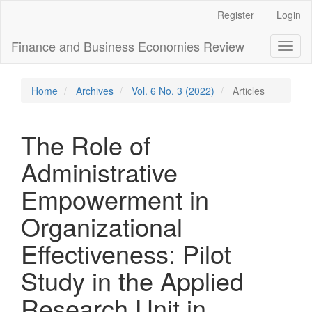
Main
Register
Login
Navigation
Main
Finance and Business Economies Review
Toggl
Content
naviga
Sidebar
Home
Archives
Vol. 6 No. 3 (2022)
Articles
The Role of
Administrative
Empowerment in
Organizational
Effectiveness: Pilot
Study in the Applied
Research Unit in