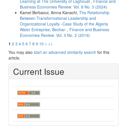
Learning at The University of Laghouat
,
Finance and
Business Economies Review: Vol. 8 No. 3 (2024)
Kamel Berbaoui, Amna Kanachi,
The Relationship
Between Transformational Leadership and
Organizational Loyalty -Case Study of the Algeria
Water Entreprise, Bechar-
,
Finance and Business
Economies Review: Vol. 3 No. 2 (2019)
1
2
3
4
5
6
7
8
9
10
>
>>
You may also
start an advanced similarity search
for this
article.
Current Issue