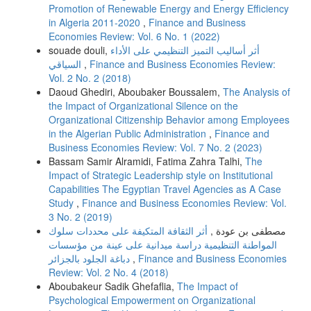
Promotion of Renewable Energy and Energy Efficiency
in Algeria 2011-2020
,
Finance and Business
Economies Review: Vol. 6 No. 1 (2022)
souade douli,
أثر أساليب التميز التنظيمي على الأداء
السياقي
,
Finance and Business Economies Review:
Vol. 2 No. 2 (2018)
Daoud Ghediri, Aboubaker Boussalem,
The Analysis of
the Impact of Organizational Silence on the
Organizational Citizenship Behavior among Employees
in the Algerian Public Administration
,
Finance and
Business Economies Review: Vol. 7 No. 2 (2023)
Bassam Samir Alramidi, Fatima Zahra Talhi,
The
Impact of Strategic Leadership style on Institutional
Capabilities The Egyptian Travel Agencies as A Case
Study
,
Finance and Business Economies Review: Vol.
3 No. 2 (2019)
مصطفى بن عودة ,
أثر الثقافة المتكیفة على محددات سلوك
المواطنة التنظیمیة دراسة میدانیة على عینة من مؤسسات
دباغة الجلود بالجزائر
,
Finance and Business Economies
Review: Vol. 2 No. 4 (2018)
Aboubakeur Sadik Ghefaflia,
The Impact of
Psychological Empowerment on Organizational