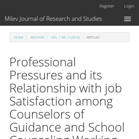
Main
Register
Login
Navigation
Main
Milev Journal of Research and Studies
Toggl
Content
naviga
Sidebar
HOME
ARCHIVES
VOL. 1 NO. 2 (2015)
ARTICLES
Professional
Pressures and its
Relationship with job
Satisfaction among
Counselors of
Guidance and School