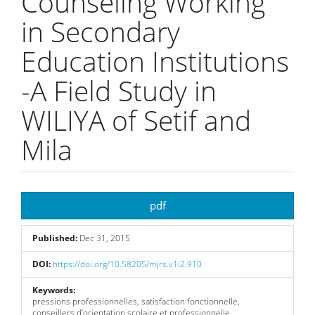
Counseling Working
in Secondary
Education Institutions
-A Field Study in
WILIYA of Setif and
Mila
Article
pdf
Sidebar
Published:
Dec 31, 2015
DOI:
https://doi.org/10.58205/mjrs.v1i2.910
Keywords:
pressions professionnelles, satisfaction fonctionnelle,
conseillers d’orientation scolaire et professionnelle