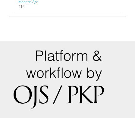
Modern Age
414