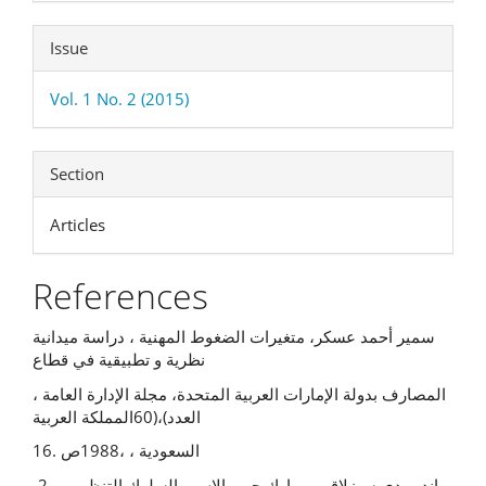
Issue
Vol. 1 No. 2 (2015)
Section
Articles
References
سمیر أحمد عسكر، متغیرات الضغوط المهنیة ، دراسة میدانیة
نظریة و تطبیقیة في قطاع
المصارف بدولة الإمارات العربیة المتحدة، مجلة الإدارة العامة ،
العدد)،(60المملكة العربیة
السعودیة ، ،1988ص .16
-2اندرو دي سیزلاقي و مارك جي والاس ، السلوك التنظیمي و