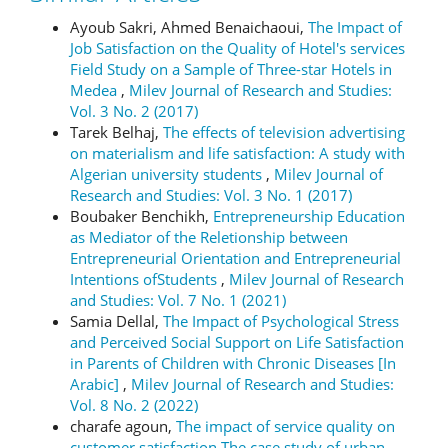
Ayoub Sakri, Ahmed Benaichaoui,
The Impact of
Job Satisfaction on the Quality of Hotel's services
Field Study on a Sample of Three-star Hotels in
Medea
,
Milev Journal of Research and Studies:
Vol. 3 No. 2 (2017)
Tarek Belhaj,
The effects of television advertising
on materialism and life satisfaction: A study with
Algerian university students
,
Milev Journal of
Research and Studies: Vol. 3 No. 1 (2017)
Boubaker Benchikh,
Entrepreneurship Education
as Mediator of the Reletionship between
Entrepreneurial Orientation and Entrepreneurial
Intentions ofStudents
,
Milev Journal of Research
and Studies: Vol. 7 No. 1 (2021)
Samia Dellal,
The Impact of Psychological Stress
and Perceived Social Support on Life Satisfaction
in Parents of Children with Chronic Diseases [In
Arabic]
,
Milev Journal of Research and Studies:
Vol. 8 No. 2 (2022)
charafe agoun,
The impact of service quality on
customer satisfaction The case study of urban