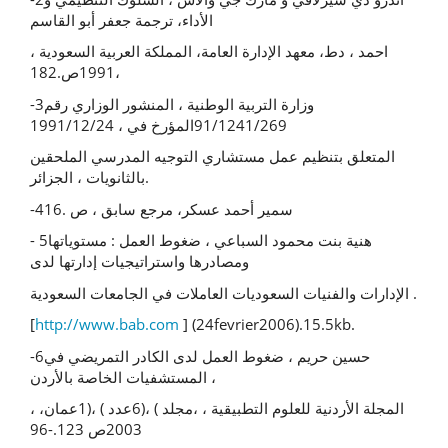
الأداء، ترجمة جعفر أبو القاسم
احمد ، دط، معهد الإدارة العامة، المملكة العربیة السعودیة ،
،1991ص.182
-3وزارة التربیة الوطنیة ، المنشور الوزاري رقم
91/1241/269المؤرخ في ، 1991/12/24
المتعلق بتنظیم عمل مستشاري التوجیه المدرسي الملحقین
بالثانویات ، الجزائر.
-4سمیر أحمد عسكر، مرجع سابق ، ص .16
- 5هنیة بنت محمود السباعي ، ضغوط العمل : مستویاتها
ومصادرها واستراتیجیات إدارتها لدى
الإدارات والفنیات السعودیات العاملات في الجامعات السعودیة .
[
http://www.bab.com
] (24fevrier2006).15.5kb.
-6حسین حریم ، ضغوط العمل لدى الكادر التمریضي في
المستشفیات الخاصة بالأردن ،
المجلة الأردنیة للعلوم التطبیقیة ، ،مجلد ) ،(6عدد ) ،(1عمان، ،
2003ص 123.-96