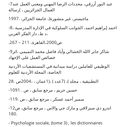
-7عبد النور أرزقي، محددات الرضا المهني ومعنى العمل عند
العمال الجزائریین ، )رسالة
ماجیستر، غیر منشورة(، جامعة الجزائر، .1997
-8احمد إبراهیم احمد، الجوانب السلوكیة في الإدارة المدرسیة ،
د ط، دار الفكر العربي،
.267 – 211 ،ص2000،القاهرة
-9شاكر جابر االله الخشالي وأیاد فاضل محمد التمیمي ،اثر
خصائص العمل على الإجهاد
الوظیفي للعاملین دراسة میدانیة في المستشفیات الأردنیة
الخاصة، المجلة الأردنیة للعلوم
التطبیقیة ، مجلد )، (7عدد ) ،(1عمان ، ،2004ص .28
-10حسین حریم ، مرجع سابق ، ص . 91
-11سمیر أحمد عسكر ، مرجع سابق ، ص .9
-12اندرو دي سیزلاقي و مارك جي والاس ، مرجع سابق، ص
.180
- Psychologie sociale, (tome 3) , les dictionnaires