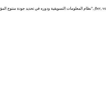
, v
fber
K. Benyamina and A. Laadjel, “نظام المعلومات التسويقية ودوره في تحديد جودة منتوج المؤسسة الاقتصادية، دراسة حالة الجزائر”,