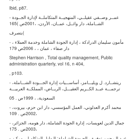
Ibid, p87.
- عمــر وصــفي عقیلــي، المنهجیــة المتكاملــة لإدارة الجــودة
الشــاملة، دار وائــل، عمــان، الأردن، ،2001ص )165
بتصرف(
- مأمون سلیمان الدرادكة ، إدارة الجودة الشاملة وخدمة العملاء ،
دار صفاء ، عمان ، ، 2006ص 179
Stephen Harrison , Total quality management, Public
administration quarterly, vol 16, n 404,
, p103.
- ریتشــارد. ل ویلیـــامز، أساســـیات إدارة الجـــودة الشـــاملة،
ترجمـــة عبــد الكــریم العقیـــل، الریــاض، المملكــة العربیـــة
السعودیة، ، 1999ص . 05
- محمد أكرم العدلوني، العمل المؤسسي، دار ابن حزم، بیروت،
،2002ص . 109
- جمال الدین لعویسات، إدارة الجودة الشاملة، دار هومه، الجزائر،
،2003ص . 175
- عبـد الـرحمن توفیـق، الجـودة الشـاملة: الـدلیل المتكامـل، مركـز