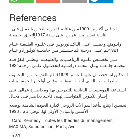
References
- ولـد فـي أكتـوبر ،1900مـن عائلـة فقیـرة، إلتحـق بالعمـل فـي
الثانیـة عشـر مـن عمـره. فـي سـنة 1917إلتحـق بجامعـة
وایـومنج وحصــل علـى الباكــالوریوس فـي علــوم الطبیعـة عــام
1921ثـم علــى درجـة الماجســتیر مـن جامعــة كولـورادو عــام
فــي تخصــص علــوم الریاضــیات والطبیعــة. ونظــرا لتفوّ قــه
منحتــه جامعــة بیــل منحــة دراســیة للحصــول علــى درجــة1924
الــدكتوراه، فحصــل علیهــا عــام .1928قــام بالعدیــد مــن البحــوث
والدراســات التــي أثبتــت نبوغــه، وفــي أواخــر الخمســینیات
اسـتدعته المؤسسـات الیابانیـة للتـدریس بهـا ومحاضـرة عمالهـا فـي
إطـار التكـوین المتواصـل لهـم، فأخـذ یحاضـر فـي مجـال
تحسین الإنتاج لیأخذ اسم الأب الروحي لإدارة الجودة الشاملة بوضعه
الأسس والمبادئ الأولى لها. توفي عام . 1993
- Carol Kennedy, Toutes les théories du management,
MAXIMA, 3eme édition, Paris, Avril
, p 83