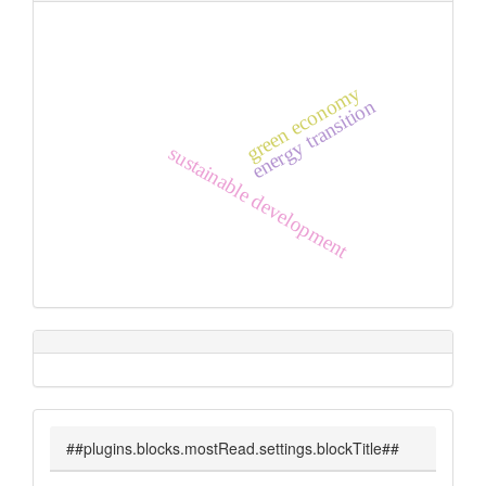
green economy
energy transition
sustainable development
##plugins.blocks.mostRead.settings.blockTitle##