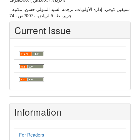
- ستیفین كوفي، إدارة الأولویات، ترجمة السید المتولي حسن، مكتبة
جریر، ط ،5الریاض، ،2007ص . 74
Current Issue
Information
For Readers