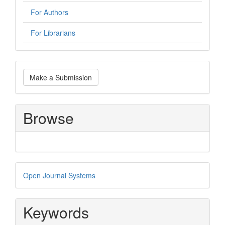
For Authors
For Librarians
Make
Make a Submission
a
Submission
Browse
Developed
Open Journal Systems
By
Keywords