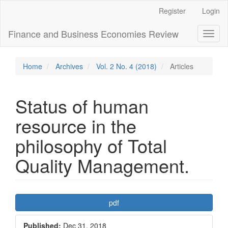
Main
Register
Login
Navigation
Main
Finance and Business Economies Review
Toggl
Content
naviga
Sidebar
Home
Archives
Vol. 2 No. 4 (2018)
Articles
Status of human
resource in the
philosophy of Total
Quality Management.
Article
pdf
Sidebar
Published:
Dec 31, 2018