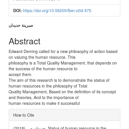
DOI:
https://doi.org/10.58205/fber.v2i4.975
Main
صبرینة حدیدان
Article
Abstract
Content
Edward Deming called for a new philosophy of action based
on valuing the human resource. This
philosophy is a Total Quality Management, that depends on
the success of the human resource to
accept them.
The aim of this research is to demonstrate the status of
human resources in the philosophy of Total
Quality Management, Based on the definition of its concept
and theories, And to the importance of
human resources to make it successful
Article
How to Cite
Details
حدیدان ص. (2018). Status of human resource in the