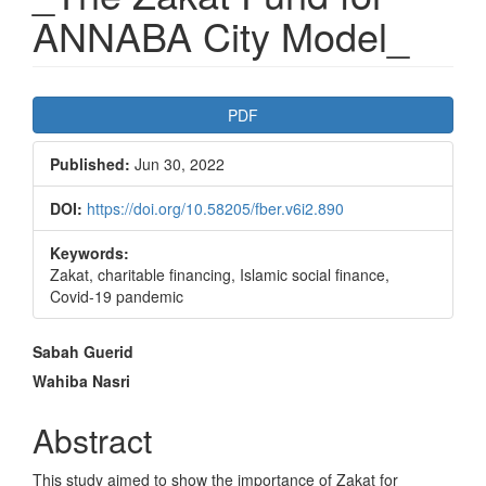
ANNABA City Model_
Article
PDF
Sidebar
Published:
Jun 30, 2022
DOI:
https://doi.org/10.58205/fber.v6i2.890
Keywords:
Zakat, charitable financing, Islamic social finance,
Covid-19 pandemic
Main
Sabah Guerid
Article
Wahiba Nasri
Content
Abstract
This study aimed to show the importance of Zakat for