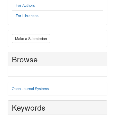
For Authors
For Librarians
Make
Make a Submission
a
Submission
Browse
Developed
Open Journal Systems
By
Keywords