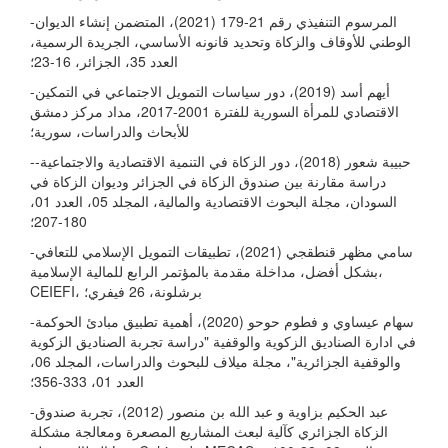
-المرسوم التنفيذي رقم 21-179 (2021)، المتضمن إنشاء الديوان
الوطني للأوقاف والزكاة وتحديد قانونه الأساسي، الجريدة الرسمية،
العدد 35، الجزائر، 16-23؛
-أيهم أسد (2019)، دور سياسات التمويل الاجتماعي في التمكين
الاقتصادي للمرأة السورية للفترة 2001-2017، مداد مركز دمشق
للأبحاث والدراسات، سورية؛
-حبيبة شعور (2018)، دور الزكاة في التنمية الاقتصادية والاجتماعية-
دراسة مقارنة بين صندوق الزكاة في الجزائر وديوان الزكاة في
السودان، مجلة البحوث الاقتصادية والمالية، المجلد 05، العدد 01،
180-207؛
-سامي مظهر قنطقجي (2021)، تطبيقات التمويل الإسلامي للتعافي
بشكل أفضل، مداخلة مقدمة بالمؤتمر الرابع للمالية الإسلامية،
CEIEFI، برشلونة، 26 فيفري؛
-سهام عيساوي و فطوم حوحو (2020)، أهمية تطبيق مبادئ الحوكمة
في ادارة الصناديق الزكوية والوقفية "دراسة تجربة الصناديق الزكوية
والوقفية الجزائرية"، مجلة ميلاف للبحوث والدراسات، المجلد 06،
العدد 01، 333-356؛
-عبد الحكيم بزاوية و عبد الله بن منصور (2012)، تجربة صندوق
الزكاة الجزائري كآلية لبعث المشاريع المصعرة ومعالجة مشكلة