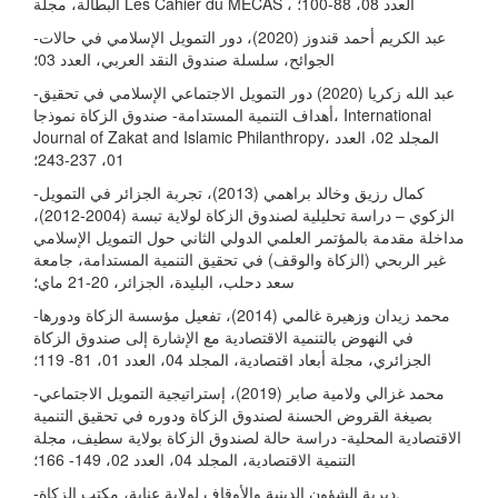
البطالة، مجلة Les Cahier du MECAS ، العدد 08، 88-100؛
-عبد الكريم أحمد قندوز (2020)، دور التمويل الإسلامي في حالات
الجوائح، سلسلة صندوق النقد العربي، العدد 03؛
-عبد الله زكريا (2020) دور التمويل الاجتماعي الإسلامي في تحقيق
أهداف التنمية المستدامة- صندوق الزكاة نموذجا، International
Journal of Zakat and Islamic Philanthropy، المجلد 02، العدد
01، 237-243؛
-كمال رزيق وخالد براهمي (2013)، تجربة الجزائر في التمويل
الزكوي – دراسة تحليلية لصندوق الزكاة لولاية تبسة (2004-2012)،
مداخلة مقدمة بالمؤتمر العلمي الدولي الثاني حول التمويل الإسلامي
غير الربحي (الزكاة والوقف) في تحقيق التنمية المستدامة، جامعة
سعد دحلب، البليدة، الجزائر، 20-21 ماي؛
-محمد زيدان وزهيرة غالمي (2014)، تفعيل مؤسسة الزكاة ودورها
في النهوض بالتنمية الاقتصادية مع الإشارة إلى صندوق الزكاة
الجزائري، مجلة أبعاد اقتصادية، المجلد 04، العدد 01، 81- 119؛
-محمد غزالي ولامية صابر (2019)، إستراتيجية التمويل الاجتماعي
بصيغة القروض الحسنة لصندوق الزكاة ودوره في تحقيق التنمية
الاقتصادية المحلية- دراسة حالة لصندوق الزكاة بولاية سطيف، مجلة
التنمية الاقتصادية، المجلد 04، العدد 02، 149- 166؛
-ديرية الشؤون الدينية والأوقاف لولاية عنابة، مكتب الزكاة.