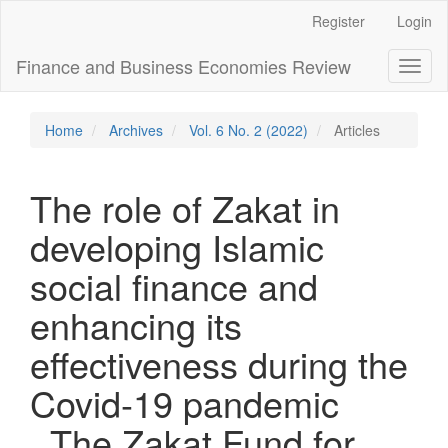
Main
Register
Login
Navigation
Main
Finance and Business Economies Review
Toggl
Content
naviga
Sidebar
Home
Archives
Vol. 6 No. 2 (2022)
Articles
The role of Zakat in
developing Islamic
social finance and
enhancing its
effectiveness during the
Covid-19 pandemic
_The Zakat Fund for