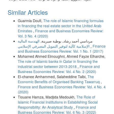
Similar Articles
Guarmia Doufi,
The role of Islamic financing formulas
in financing the real estate sector in the United Arab
Emirates
,
Finance and Business Economies Review:
Vol. 3 No. 4 (2020)
مرداسي أحمد رشاد, بوطبة صبرينة,
الهندسة المالية
الإسلامية كآلية لتوفير التمويل المصرفي الإسلامي
,
Finance
and Business Economies Review: Vol. 1 No. 1 (2017)
Mohamed Ahmed Elmoughni, Ahmed Fayze Elharche,
The role of Islamic banks in Qatar in financing the
industrial sector between 2013-2018
,
Finance and
Business Economies Review: Vol. 4 No. 2 (2020)
El-chanee Amhammed, Salaheddine Talbi,
The
Economic Benefits of Organised Banking Tawarruq
,
Finance and Business Economies Review: Vol. 4 No. 4
(2020)
Tiouane Hamza, Madjida Medoukh,
The Role of
Islamic Financial Institutions in Establishing Social
Responsibility: An Analytical Study
,
Finance and
Business Economies Review: Vol. 6 No. 3 (2022)