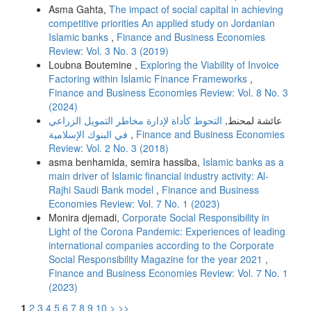
Asma Gahta,
The impact of social capital in achieving
competitive priorities An applied study on Jordanian
Islamic banks
,
Finance and Business Economies
Review: Vol. 3 No. 3 (2019)
Loubna Boutemine ,
Exploring the Viability of Invoice
Factoring within Islamic Finance Frameworks
,
Finance and Business Economies Review: Vol. 8 No. 3
(2024)
عائشة لمحنط,
التحوط كأداة لإدارة مخاطر التمویل الزراعي
في البنوك الإسلامیة
,
Finance and Business Economies
Review: Vol. 2 No. 3 (2018)
asma benhamida, semira hassiba,
Islamic banks as a
main driver of Islamic financial industry activity: Al-
Rajhi Saudi Bank model
,
Finance and Business
Economies Review: Vol. 7 No. 1 (2023)
Monira djemadi,
Corporate Social Responsibility in
Light of the Corona Pandemic: Experiences of leading
international companies according to the Corporate
Social Responsibility Magazine for the year 2021
,
Finance and Business Economies Review: Vol. 7 No. 1
(2023)
1
2
3
4
5
6
7
8
9
10
>
>>