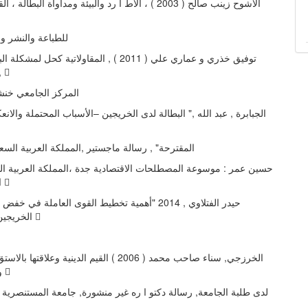
الأشوح زینب صالح ( 2003 ) ، الاط ا رد والبیئة ومداواة الب ،
للطباعة والنشر والت
توفیق خذري و عماري علي ( 2011 ) , المقاولاتیة كحل 
الجامعة ب , 
المركز الجامعي خنشلة
الجبابرة , عبد الله ," البطالة لدى الخریجین –الأسباب المحتملة والانع
المقترحة" , رسالة ماجستیر ,المملكة العربیة السعودیة ,
الشروق ،ط 3 
حیدر الفتلاوي , 2014 "أهمیة تخطیط القوى العاملة في 
الخریجین في الع ا رق 
الخرزجي, سناء صاحب محمد ( 2006 ) القیم الدینیة وعلاق
ومعرفة الذات 
لدى طلبة الجامعة, رسالة دكتو ا ره غیر منشورة, جامعة المستنصریة - ,