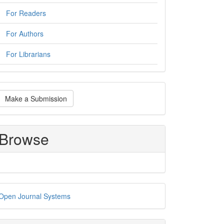
For Readers
For Authors
For Librarians
ake
Make a Submission
ubmission
Browse
eveloped
Open Journal Systems
y