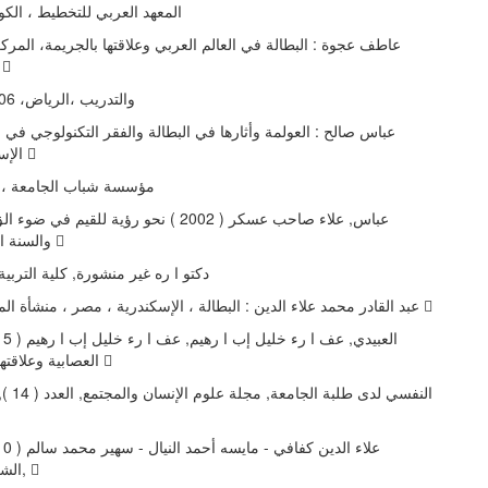
المعهد العربي للتخطیط ، الكویت
عاطف عجوة : البطالة في العالم العربي وعلاقتها بالجریمة، المركز
رسات الأمنی 
. والتدریب ،الریاض، 1406 ه، 1985
عباس صالح : العولمة وأثارها في البطالة والفقر التكنولوجي في  ،
الإسكندریة ،مصر 
004، ،مؤسسة شباب الجامعة ،ط 5
عباس, علاء صاحب عسكر ( 2002 ) نحو رؤیة للقیم ف
والسنة النبویة , رسالة 
دكتو ا ره غیر منشورة, كلیة التربیة
، عبد القادر محمد علاء الدین : البطالة ، الإسكندریة ، مصر ، منشأة المعارف ،ط 4 
العصابیة وعلاقتها بالاستق ا رر 
النفسي لدى,
الشخصیة الارتقاء, 