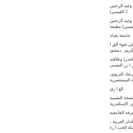
ولي وعبد الرحمن
القیسي) 
ولي وعبد الرحمن
جامعة بغداد.
ن وعلم النفس في ضوء الق ا
جارفة- الحذر) وعلاقته
رشاد التربوي
الع ا رق
یت, اشرف, علي وشریت, اشرف ( 2006 ) الصحة النفسیة
عرفة الجامعیة
في البلدان العربیة