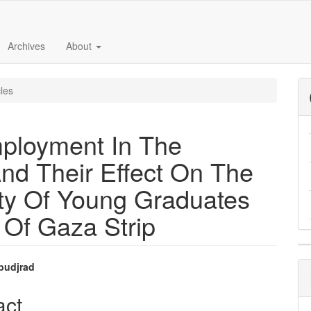
Archives
About
cles
mployment In The
nd Their Effect On The
ity Of Young Graduates
 Of Gaza Strip
Abudjrad
e
act