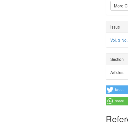
More Ci
Issue
Vol. 3 No
Section
Articles
tweet
share
Refer