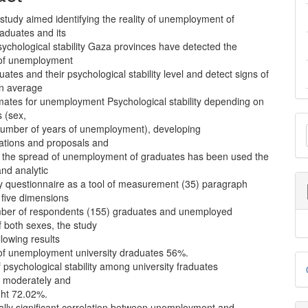
nt
study aimed identifying the reality of unemployment of
raduates and its
ychological stability Gaza provinces have detected the
 of unemployment
tes and their psychological stability level and detect signs of
in average
mates for unemployment Psychological stability depending on
s (sex,
M
number of years of unemployment), developing
a
tions and proposals and
it the spread of unemployment of graduates has been used the
S
and analytic
 questionnaire as a tool of measurement (35) paragraph
 five dimensions
ber of respondents (155) graduates and unemployed
 both sexes, the study
llowing results
 of unemployment university draduates 56%.
D
 psychological stability among university fraduates
B
 moderately and
ght 72.02%.
ically significant correlation between unemployment and