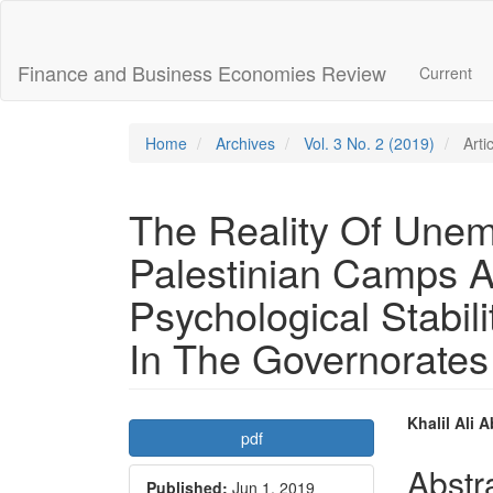
Main
Navigation
Main
Finance and Business Economies Review
Current
Content
Sidebar
Home
Archives
Vol. 3 No. 2 (2019)
Arti
The Reality Of Une
Palestinian Camps A
Psychological Stabil
In The Governorates
Article
Main
Khalil Ali 
pdf
Sidebar
Articl
Abstr
Published:
Jun 1, 2019