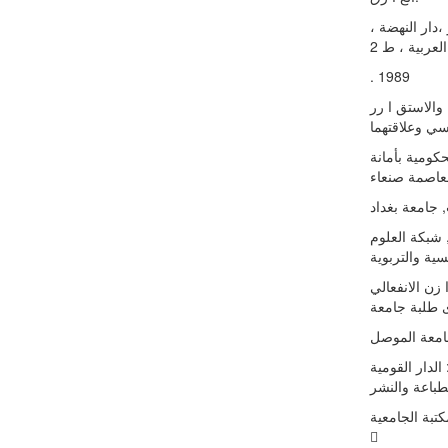
، الخضري سعید : أزمة البطالة وسوء استغلال الموارد العربیة ،مصر ،دار النهضة
. 1989
) الهویة الاجتماعیة والاستق ا رر
كومیة بأمانة
اسیة, شبكة العلوم
ه بالات ا زن الانفعالي
رة: الدار القومیة
دریة: المكتبة الجامعیة
