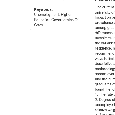
Conte
The current 
Keywords:
university g
Unemployment, Higher
impact on ps
Education Governorates Of
prevalence
Gaza
among gradua
differences 
sample esti
the variable
residence, 
recommenda
ways to lim
descriptive 
methodology
spread over
and the num
graduates of
found the fo
1. The rate
2. Degree of
unemployed
relative wei
3. A statist