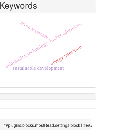
Keywords
green economy
information technology; higher education.
energy transition
sustainable development
##plugins.blocks.mostRead.settings.blockTitle##