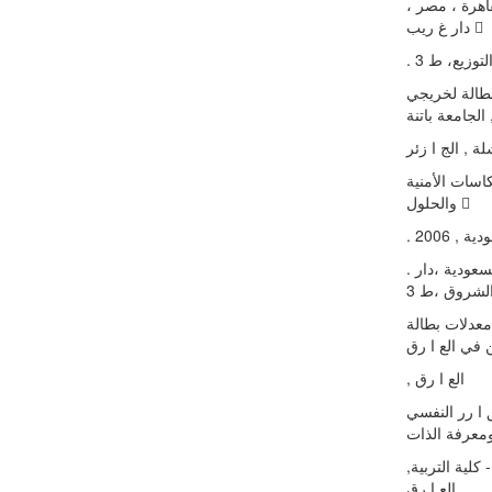
طالة ، القاهرة ، مصر
دار غ ریب 
. وزیع، ط 3
لمشكلة البطالة لخریجي
اتنة
 , الج ا زئر
كاسات الأمنیة
والحلول 
.  2006
. حسین عمر : موسوعة المصطلحات الاقتصادیة جدة ،المملكة العربیة السعودیة ،دار
خفض معدلات بطالة
, الع ا رق
تها بالاستق ا رر النفسي
كلیة التربیة
الع ا رق.