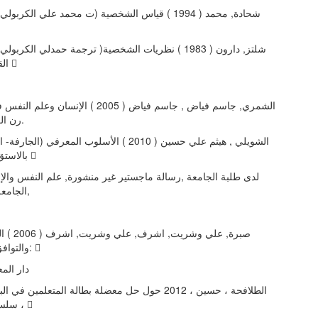
شحادة, محمد ( 1994 ) قیاس الشخصیة (ت محمد علي الكرب
شلتز, دارون ( 1983 ) نظریات الشخصیة( ترجمة حمدلي الكرب
القیسي) مطبعة 
الشمري, جاسم فیاض , جاسم فیاض ( 2005 ) الإنسا
رن الكریم , دمشق.
الشویلي , هیثم علي حسین ( 2010 ) الأسلوب المعرفي (ال
بالاستق ا رر النفسي 
لدى طلبة الجامعة ,رسالة ماجستیر غیر منشورة, علم النفس والإ,
الجامعة المستنصریة,
صبرة, علي وشر
والتوافق. الإسكندریة: 
دار الم
الطلافحة ، حسین ، 2012 حول حل معضلة بطالة المتعلمین  ،
سلسلة الخب ا رء ، 