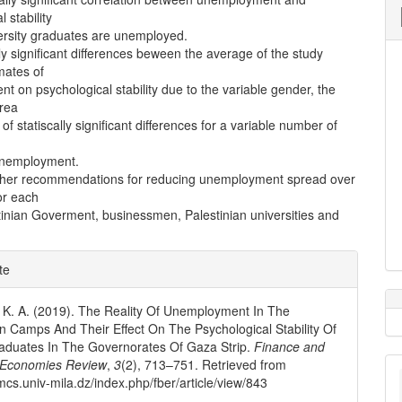
 stability
rsity graduates are unemployed.
ally significant differences beween the average of the study
mates of
 on psychological stability due to the variable gender, the
area
of statiscally significant differences for a variable number of
unemployment.
her recommendations for reducing unemployment spread over
for each
tinian Goverment, businessmen, Palestinian universities and
e
te
ls
 K. A. (2019). The Reality Of Unemployment In The
an Camps And Their Effect On The Psychological Stability Of
aduates In The Governorates Of Gaza Strip.
Finance and
 Economies Review
,
3
(2), 713–751. Retrieved from
amcs.univ-mila.dz/index.php/fber/article/view/843