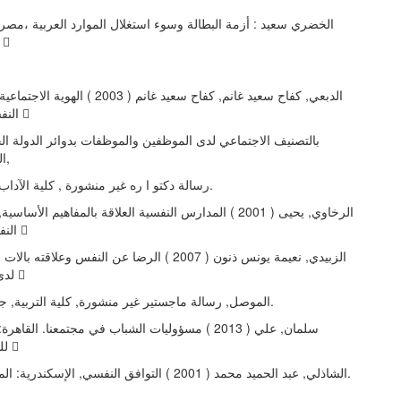
العربیة ، ط 2 
الدبعي, كفاح سعید غانم, كفاح سعید غانم ( 2003 
النفسي وعلاقتهما 
بالتصنیف الاجتماعي لدى الموظفین والموظفات بدوائر الدولة الح
العاصمة صنعاء,
رسالة دكتو ا ره غیر منشورة , كلیة الآداب, جامعة بغداد.
الرخاوي, یحیى ( 2001 ) المدارس النفسیة العلاقة بالمفاهیم الأس
النفسیة والتربویة 
الزبیدي, نعیمة یونس ذنون ( 2007 ) الرضا عن النفس وعلاقت
لدى طلبة جامعة 
الموصل, رسالة ماجستیر غیر منشورة, كلیة التربیة, جامعة الموصل.
سلمان, علي ( 2013 ) مسؤولیات الشباب في مجتمعنا. القاه
للطباعة والنشر 
الشاذلي, عبد الحمید محمد ( 2001 ) التوافق النفسي, الإسكن.