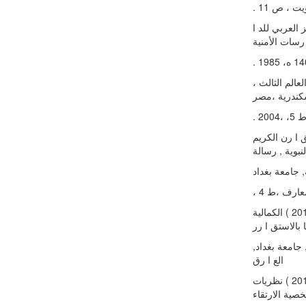
.  ، ص 11
 العربي للد ا
ة
العالم الثالث
. 2
ي ضوء الق ا رن الكریم
, جامعة بغداد
العبیدي, عف ا رء خلیل إب ا رهیم, عف ا رء خلیل إب ا رهیم ( 2015 ) الكمالیة
 طلبة الجامعة, مجلة علوم الإنسان والمجتمع, العدد ( 14 ), جامعة بغداد
الع ا رق
علاء الدین كفافي - مایسه أحمد النیال - سهیر محمد سالم ( 2010 ) نظریات