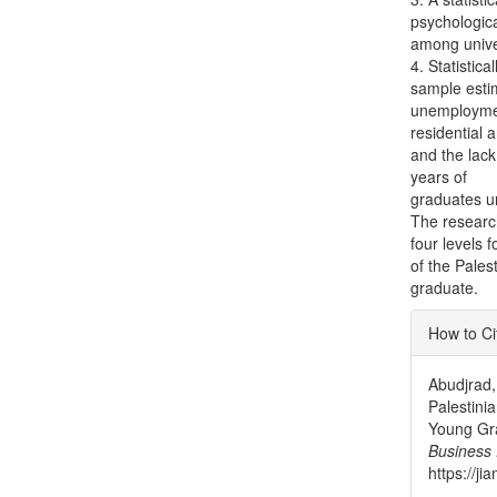
psychological
among unive
4. Statistic
sample esti
unemployment
residential 
and the lack 
years of
graduates 
The researc
four levels 
of the Pales
graduate.
Articl
How to Ci
Detai
Abudjrad,
Palestini
Young Gr
Business
https://ji