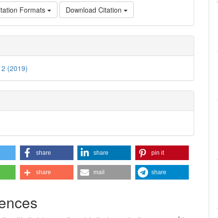
tation Formats
Download Citation
. 2 (2019)
share
share
pin it
share
mail
share
ences