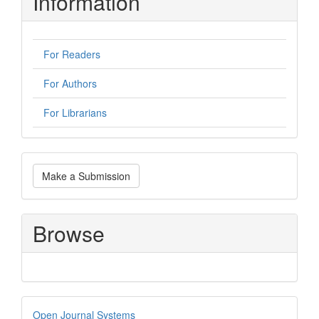
Information
For Readers
For Authors
For Librarians
Make
Make a Submission
a
Submission
Browse
Developed
Open Journal Systems