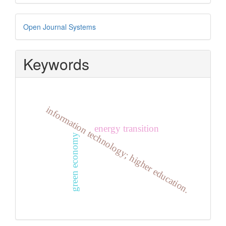
Developed
Open Journal Systems
By
Keywords
information technology; higher education.
energy transition
green economy