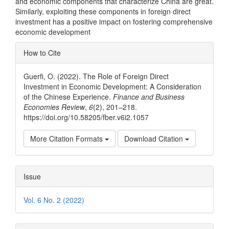
and economic components that characterize China are great.
Similarly, exploiting these components in foreign direct
investment has a positive impact on fostering comprehensive
economic development
Article
How to Cite
Details
Guerfi, O. (2022). The Role of Foreign Direct
Investment in Economic Development: A Consideration
of the Chinese Experience.
Finance and Business
Economies Review
,
6
(2), 201–218.
https://doi.org/10.58205/fber.v6i2.1057
More Citation Formats
Download Citation
Issue
Vol. 6 No. 2 (2022)