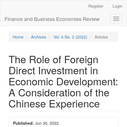
Main
Register
Login
Navigation
Main
Finance and Business Economies Review
Toggl
Content
naviga
Sidebar
Home
Archives
Vol. 6 No. 2 (2022)
Articles
The Role of Foreign
Direct Investment in
Economic Development:
A Consideration of the
Chinese Experience
Article
Published:
Jun 30, 2022