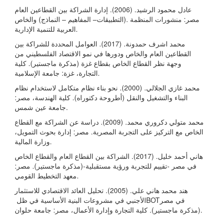
عادل محمود الرشيد. (2006). إدارة الشراكة بين القطاعين العام
والخاص (المفاهيم – النماذج‎ –‎التطبيقات). مصر: منشورات المنظمة
العربية للتنمية الإدارية.
محمد اشرف حمدونة. (2017). العوامل المحددة للشراكة بين
القطاعين العام والخاص ودورها في نمو الاقتصاد الفلسطيني من
وجهة نظر القطاع الخاص بقطاع ‏غزة ‏(مذكرة ماجستير). كلية
التجارة، غزة: جامعة الإسلامية.
محمد غازي الجلالي. (2000). نحو بناء نظام متكامل لاستخدام نظام
البناء والتشغيل والنقل (أطروحة دكتوراه). كلية الهندسة، مصر:
جامعة عين شمس.
محمد متولي دكروري محمد. (2009). دراسة عن الشراكة مع القطاع
الخاص مع التركيز على التجربة المصرية‏. مصر: إدارة بحوث التمويل،
وزارة المالية.
هاني أحمد خليل. (2017). الشراكة بين القطاع العام والقطاع الخاص
في مصر -تقييم للتجربة ورؤية مستقبلية-(مذكرة ماجستير). مصر:
معهد التخطيط القومي.
هند محمد هاني علي. (2005). تحليل العائد الاقتصادي للاستثمار
الأجنبي في مشروعات البنية الأساسية في ظل ‏BOT‏ في مصر
(مذكرة ماجستير). كلية التجارة وإدارة الأعمال، مصر: جامعة حلوان.