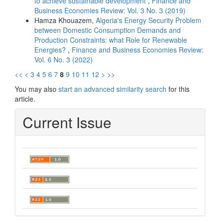
to achieve sustainable development
,
Finance and
Business Economies Review: Vol. 3 No. 3 (2019)
Hamza Khouazem,
Algeria's Energy Security Problem
between Domestic Consumption Demands and
Production Constraints: what Role for Renewable
Energies?
,
Finance and Business Economies Review:
Vol. 6 No. 3 (2022)
<<
<
3
4
5
6
7
8
9
10
11
12
>
>>
You may also
start an advanced similarity search
for this
article.
Current Issue